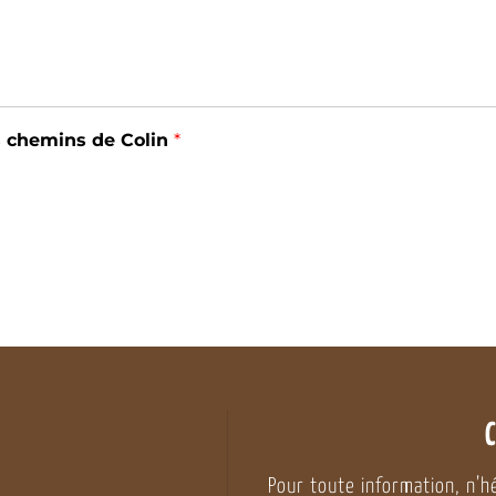
es chemins de Colin
*
Pour toute information, n’