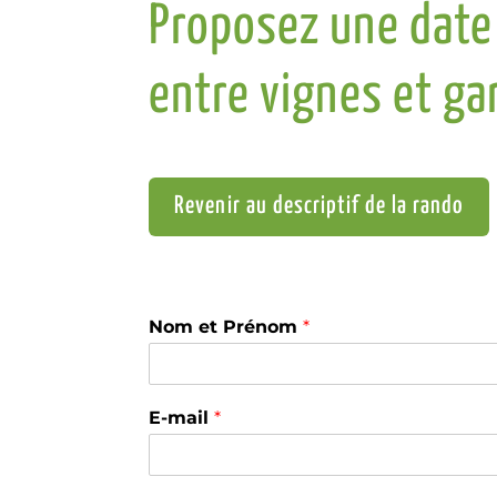
Proposez une date
entre vignes et ga
Revenir au descriptif de la rando
Nom et Prénom
*
r
E-mail
*
e
c
e
v