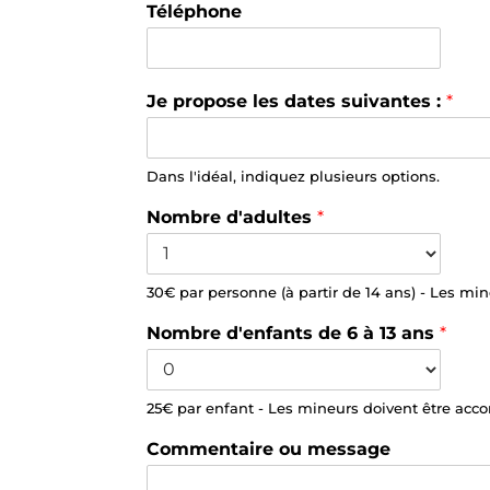
Téléphone
o
i
r
d
Je propose les dates suivantes :
*
e
C
o
l
Dans l'idéal, indiquez plusieurs options.
i
n
Nombre d'adultes
*
30€ par personne (à partir de 14 ans) - Les m
Nombre d'enfants de 6 à 13 ans
*
25€ par enfant - Les mineurs doivent être ac
Commentaire ou message