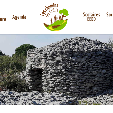
t
Scolaires
Sor
Agenda
ture
EEDD